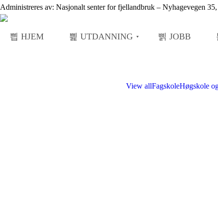
Administreres av: Nasjonalt senter for fjellandbruk – Nyhagevegen 3
HJEM
UTDANNING
JOBB
View all
Fagskole
Høgskole og