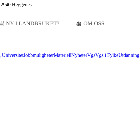
5, 2940 Heggenes
NY I LANDBRUKET?
OM OSS
 Universitet
Jobbmuligheter
Materiell
Nyheter
Vgs
Vgs i Fylke
Utdanning