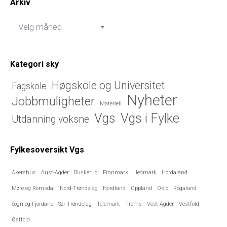
Arkiv
Arkiv
Kategori sky
Høgskole og Universitet
Fagskole
Nyheter
Jobbmuligheter
Materiell
Vgs i Fylke
Vgs
Utdanning voksne
Fylkesoversikt Vgs
Akershus
Aust-Agder
Buskerud
Finnmark
Hedmark
Hordaland
Møre og Romsdal
Nord-Trøndelag
Nordland
Oppland
Oslo
Rogaland
Sogn og Fjordane
Sør-Trøndelag
Telemark
Troms
Vest-Agder
Vestfold
Østfold