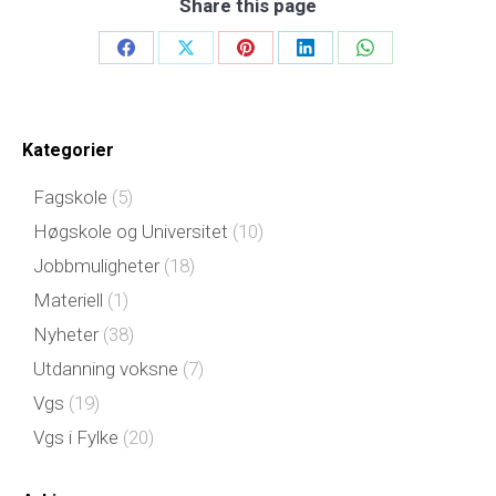
Share this page
Share
Share
Share
Share
Share
on
on
on
on
on
Facebook
X
Pinterest
LinkedIn
WhatsApp
Kategorier
Fagskole
(5)
Høgskole og Universitet
(10)
Jobbmuligheter
(18)
Materiell
(1)
Nyheter
(38)
Utdanning voksne
(7)
Vgs
(19)
Vgs i Fylke
(20)