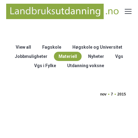
You are here:
Home
Aktuelt
View all
Fagskole
Høgskole og Universitet
Jobbmuligheter
Materiell
Nyheter
Vgs
Vgs i Fylke
Utdanning voksne
nov
7
2015