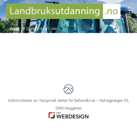
You are here:
Home
Slungård og Dale
Administreres av: Nasjonalt senter for fjellandbruk – Nyhagevegen 35,
2940 Heggenes