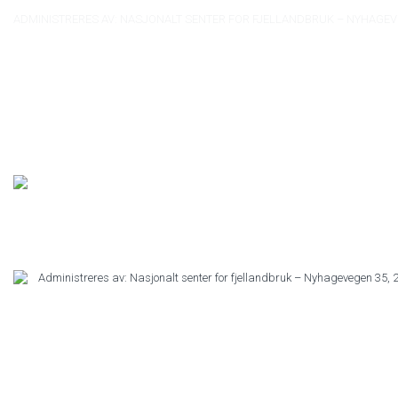
ADMINISTRERES AV: NASJONALT SENTER FOR FJELLANDBRUK – NYHAGEV
Administreres av: Nasjonalt senter for fjellandbruk – Nyhagevegen 35,
HJEM
UTDANNING
JOBB