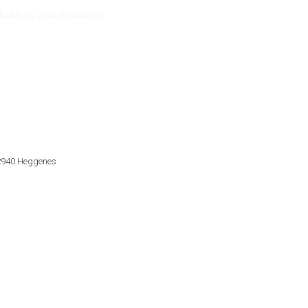
EGEN 35, 2940 HEGGENES
 2940 Heggenes
NY I LANDBRUKET?
OM OSS