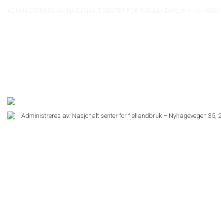
ADMINISTRERES AV: NASJONALT SENTER FOR FJELLANDBRUK – NYHAGEV
Administreres av: Nasjonalt senter for fjellandbruk – Nyhagevegen 35,
HJEM
UTDANNING
JOBB