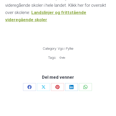
videregående skoler i hele landet. Klikk her for oversikt
over skolene:
Landslinjer og frittstående
videregående skoler
Category:
Vgs i Fylke
Tags:
Oslo
Del med venner
Share
Share
Share
Share
Share
on
on
on
on
on
Facebook
X
Pinterest
LinkedIn
WhatsApp
Post