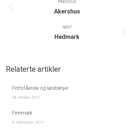
PREVIOUS
navigation
Previous
Akershus
post:
NEXT
Next
Hedmark
post:
Relaterte artikler
Frittstående og landslinjer
28. oktober 2015
Finnmark
8. september 2015