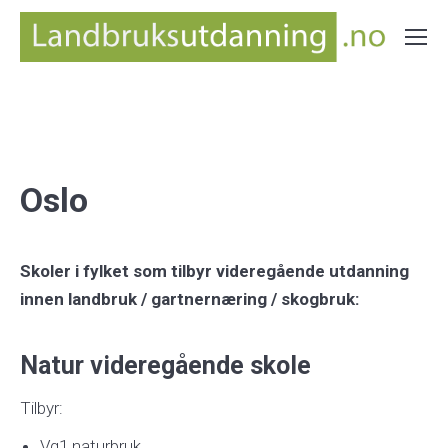
You are here:
Home
Vgs i Fylke
Oslo
Oslo
Skoler i fylket som tilbyr videregående utdanning
innen landbruk / gartnernæring / skogbruk:
Natur videregående skole
Tilbyr:
Vg1 naturbruk