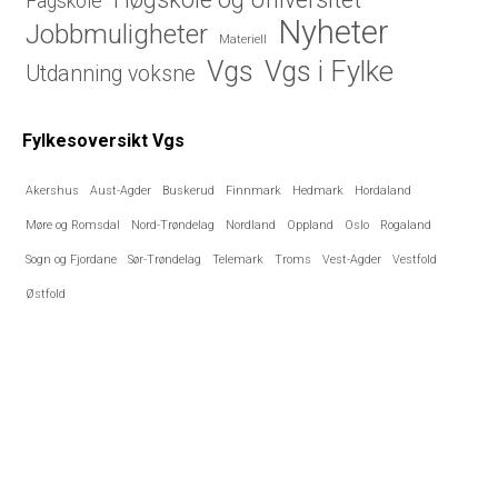
Fagskole
Nyheter
Jobbmuligheter
Materiell
Vgs i Fylke
Vgs
Utdanning voksne
Fylkesoversikt Vgs
Akershus
Aust-Agder
Buskerud
Finnmark
Hedmark
Hordaland
Møre og Romsdal
Nord-Trøndelag
Nordland
Oppland
Oslo
Rogaland
Sogn og Fjordane
Sør-Trøndelag
Telemark
Troms
Vest-Agder
Vestfold
Østfold