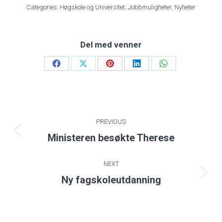
Categories:
Høgskole og Universitet
,
Jobbmuligheter
,
Nyheter
Del med venner
Share
Share
Share
Share
Share
on
on
on
on
on
Facebook
X
Pinterest
LinkedIn
WhatsApp
Post
PREVIOUS
navigation
Previous
Ministeren besøkte Therese
post:
NEXT
Next
Ny fagskoleutdanning
post: