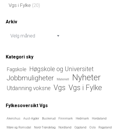
Vgs i Fylke
(20)
Arkiv
Arkiv
Kategori sky
Høgskole og Universitet
Fagskole
Nyheter
Jobbmuligheter
Materiell
Vgs i Fylke
Vgs
Utdanning voksne
Fylkesoversikt Vgs
Akershus
Aust-Agder
Buskerud
Finnmark
Hedmark
Hordaland
Møre og Romsdal
Nord-Trøndelag
Nordland
Oppland
Oslo
Rogaland