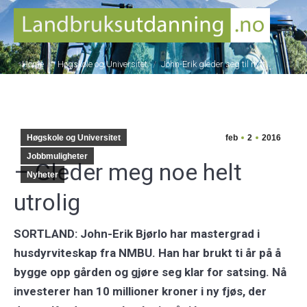
You are here:
Home
Høgskole og Universitet
John-Erik gleder seg til nytt…
Høgskole og Universitet
feb
2
2016
Jobbmuligheter
– Gleder meg noe helt
Nyheter
utrolig
SORTLAND: John-Erik Bjørlo har mastergrad i
husdyrviteskap fra NMBU. Han har brukt ti år på å
bygge opp gården og gjøre seg klar for satsing. Nå
investerer han 10 millioner kroner i ny fjøs, der