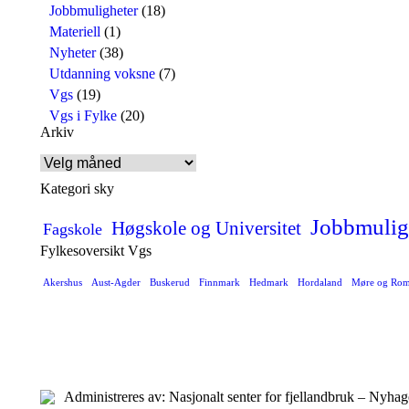
Jobbmuligheter
(18)
Materiell
(1)
Nyheter
(38)
Utdanning voksne
(7)
Vgs
(19)
Vgs i Fylke
(20)
Arkiv
Arkiv
Kategori sky
Jobbmulig
Høgskole og Universitet
Fagskole
Fylkesoversikt Vgs
Akershus
Aust-Agder
Buskerud
Finnmark
Hedmark
Hordaland
Møre og Rom
Administreres av: Nasjonalt senter for fjellandbruk – Nyh