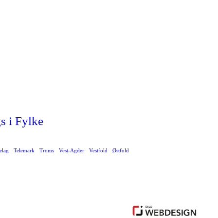
s i Fylke
elag
Telemark
Troms
Vest-Agder
Vestfold
Østfold