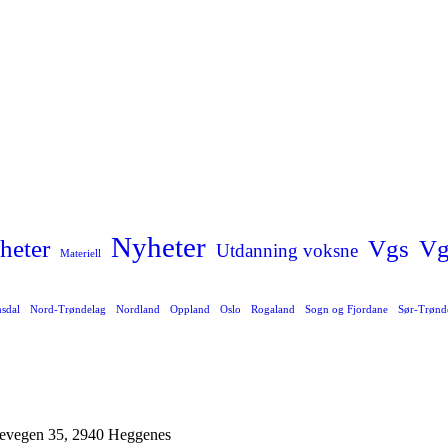
Nyheter
Vg
heter
Vgs
Utdanning voksne
Materiell
sdal
Nord-Trøndelag
Nordland
Oppland
Oslo
Rogaland
Sogn og Fjordane
Sør-Trønd
agevegen 35, 2940 Heggenes